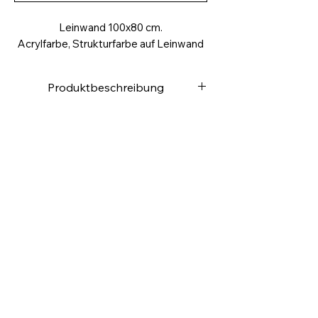
Leinwand 100x80 cm.
Acrylfarbe, Strukturfarbe auf Leinwand
Produktbeschreibung
Hochwertige Leinwand
Rückseitig getackert
Leinwandgewicht ca. 280g /m2
4,0
cm tief