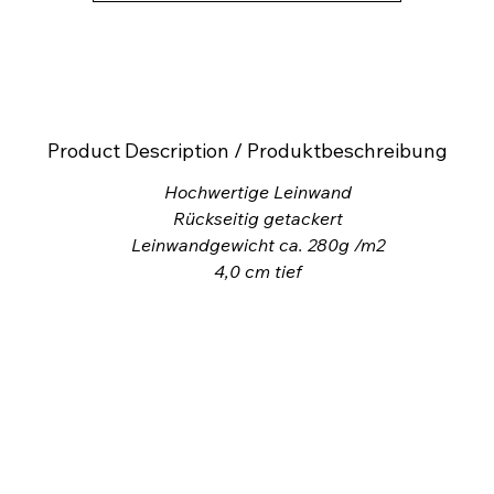
n dem es hängt, ohne ihn zu überfordern – es erinnert daran, dass Fül
nicht laut sein muss.
Leinwand 50x50 cm.
Acrylfarbe auf grundierter Leinwand
inkl. Holz-Schattenfugenrahmen Gold
Product Description / Produktbeschreibung
Hochwertige Leinwand
Rückseitig getackert
Leinwandgewicht ca. 280g /m2
4,0
cm tief