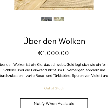
Über den Wolken
Price
€1,000.00
ber den Wolken ist ein Bild, das schwebt. Gold legt sich wie ein fein
Schleier über die Leinwand, nicht um zu verbergen, sondern um
durchzulassen – zarte Rosé- und Türkistöne, Spuren von Violett un
rdige Tiefen brechen durch, wie eine Ahnung von etwas, das komm
Die Energie ist ruhig, weit, fast entrückt – wie ein Moment über der
Out of Stock
Stadt, wenn alles leiser wird und der Blick sich weitet. Es ist diese
besondere Leichtigkeit, die nur entsteht, wenn man ausatmet,
stand gewinnt und das Große wieder sieht. Das Bild trägt den Ra
Notify When Available