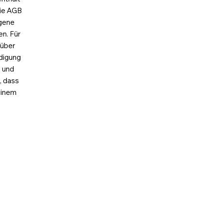
Die AGB
igene
n. Für
 über
digung
n und
, dass
einem
Disclaimer
Data protection
Shop
Cart