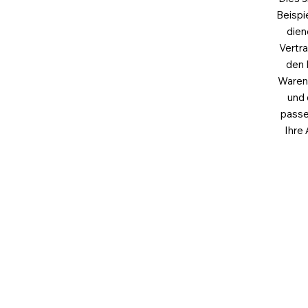
Beispi
dien
Vertr
den 
Waren,
und 
passe
Ihre
Contact
Office
Häusserstraße 51, 69115 Heidelberg