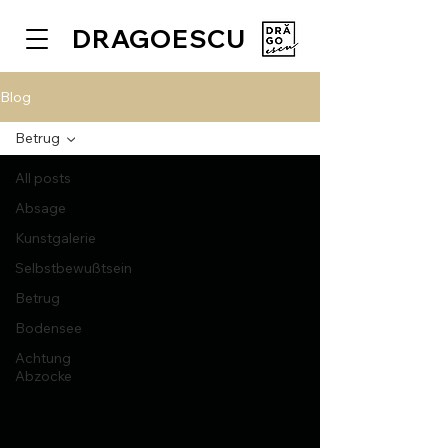
DRAGOESCU
Blog
Betrug
All posts
Absage
Kunstgalerie
Selbstbewußtsein
Betrug
Bodensee
Achtung
Abzocke