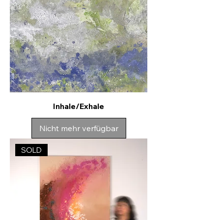
Inhale/Exhale
Nicht mehr verfügbar
SOLD