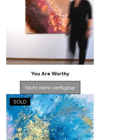
You Are Worthy
Nicht mehr verfügbar
SOLD