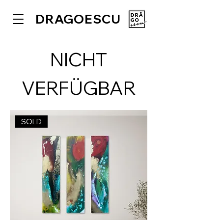
DRAGOESCU
NICHT
VERFÜGBAR
SOLD