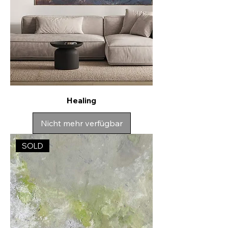
Healing
Nicht mehr verfügbar
SOLD