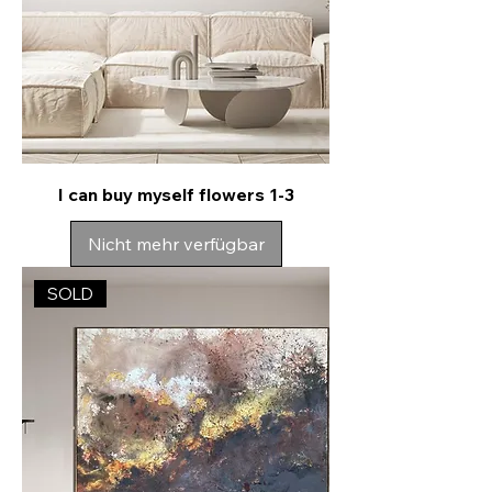
I can buy myself flowers 1-3
Nicht mehr verfügbar
SOLD