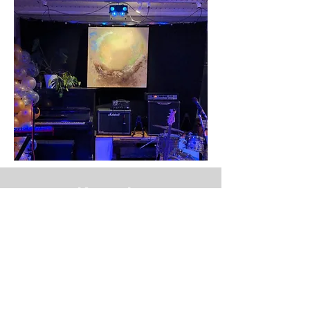
Kontakt
Andreea Dragoescu
Künstlerin & Dipl. Designerin
Holy Space
Wörthstraße 6, 69115 Heidelberg