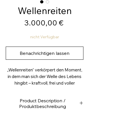
Wellenreiten
Preis
3.000,00 €
nicht Verfügbar
Benachrichtigen lassen
„Wellenreiten“ verkörpert den Moment,
in dem man sich der Welle des Lebens
hingibt – kraftvoll, frei und voller
Vertrauen. Die strukturierte, wilde
Farbwelle in tiefem Blau mit
Product Description /
changierenden, türkisen Pigmenten
Produktbeschreibung
strahlt Energie, Eleganz und Bewegung
aus. Das Werk ist flexibel aufhängbar –
Leinwand 150x100Acrylfarbe,
oben und unten wählbar, ganz wie der
Strukturpaster, Pigmente und