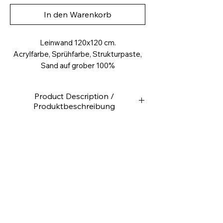
In den Warenkorb
Leinwand 120x120 cm.
Acrylfarbe, Sprühfarbe, Strukturpaste,
Sand auf grober 100%
Baumwollleinwand, ungrundiert
Product Description /
Produktbeschreibung
Hochwertige Leinwand
Rückseitig getackert
Leinwandgewicht ca. 280g /m2
4,0
cm tief