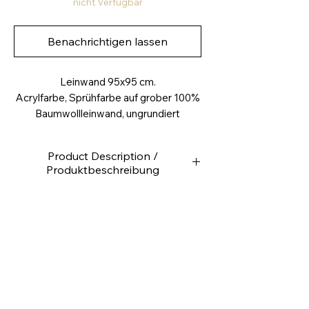
nicht Verfügbar
Benachrichtigen lassen
Leinwand 95x95 cm.
Acrylfarbe, Sprühfarbe auf grober 100%
Baumwollleinwand, ungrundiert
Product Description /
Produktbeschreibung
Hochwertige Leinwand
Rückseitig getackert
Leinwandgewicht ca. 280g /m2
4,0
cm tief