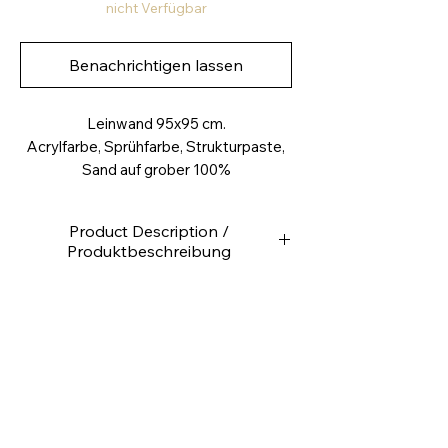
nicht Verfügbar
Benachrichtigen lassen
Leinwand 95x95 cm.
Acrylfarbe, Sprühfarbe, Strukturpaste,
Sand auf grober 100%
Baumwollleinwand, ungrundiert
Product Description /
Produktbeschreibung
Hochwertige Leinwand
Rückseitig getackert
Leinwandgewicht ca. 280g /m2
4,0
cm tief