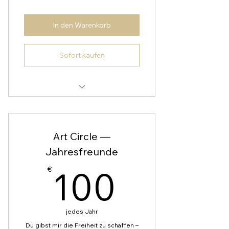
In den Warenkorb
Sofort kaufen
Frühzugang zu neuen Werken und
Einblicke ins Atelier
Art Circle —
Einladung zum jährlichen Live
Painting
Jahresfreunde
100€
Nach 12 Monaten: ein Original auf
100
€
Papier von mir persönlich
Dein Beitrag wird beim Kunstkauf
angerechnet
jedes Jahr
Du gibst mir die Freiheit zu schaffen –