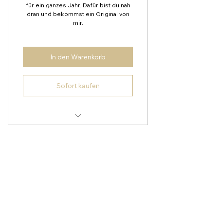
für ein ganzes Jahr. Dafür bist du nah
dran und bekommst ein Original von
mir.
In den Warenkorb
Sofort kaufen
Frühzugang zu neuen Werken und
Einblicke ins Atelier
Kontakt
Einladung zum jährlichen Live
Painting
Andreea Dragoescu
Original auf Papier direkt nach
Künstlerin & Dipl. Designerin
Buchung.
Holy Space