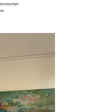
istorischen
rn.